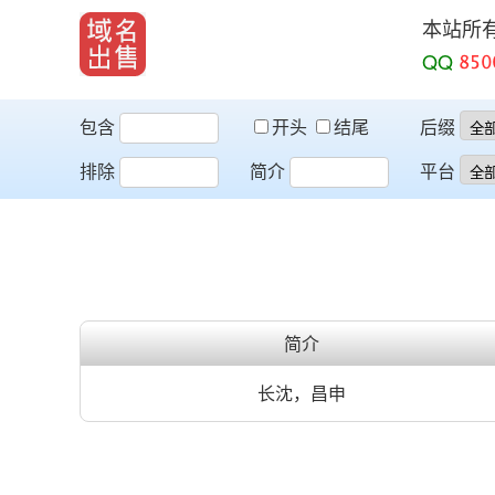
本站所
QQ
包含
开头
结尾
后缀
排除
简介
平台
简介
长沈，昌申