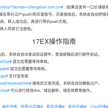
ain/buy/?domain=changshen.com.cn
（如果没发布一口价请联系
把域名带价过户(push)到买家账号，买家接收后，系统会自动把
商，转入成功后，再进行带价push交易。
转入到其它注册商。
17EX操作指南
功后，系统会自动发送验证邮件，登录邮箱后进行邮件验证。
d/list
提交后需要等待审核。
/add
提交后需要等待审核。
rge
支付宝充值
ush/received/list
接收后交易完成，系统会自动模板过户。
list
可以进行修改dns、域名解析、域名续费等操作。
域名列表
阿里云店铺
爱名店铺
易名店铺
17ex店铺