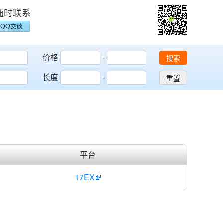
随时联系
价格
-
搜索
长度
-
重置
平台
17EX